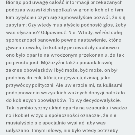
Biorąc pod uwagę całość informacji przekazanych
podczas wszystkich spotkań w gronie kobiet o tym
kim byłyście i czym się zajmowałyście pozwól, że się
zapytam: Czy wtedy musiałyście podnosić głos, żeby
was słyszano? Odpowiedź: Nie. Wtedy, wśród całej
społeczności panowało pewne nastawienie, które
gwarantowało, że kobiety przewodziły duchowo i
ono było oparte na wrodzonym przekonaniu, że tak
po prostu jest. Mężczyźni także posiadali swój
zakres obowiązków i być może, być może, on był
podobny do roli, którą odgrywają dzisiaj, jako
przywódcy polityczni. Ale uwierzcie mi, za kulisami
podejmowanie wszystkich ważnych decyzji należało
do kobiecych obowiązków. To wy decydowałyście.
Taki symbiotyczny układ oparty na szacunku i wadze
roli kobiet w życiu społeczności oznaczał, że nie
musiałyście się specjalnie wysilać, aby was
usłyszano. Innymi słowy, nie było wtedy potrzeby