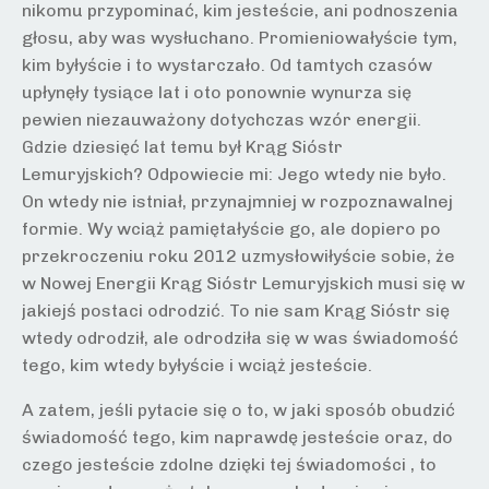
nikomu przypominać, kim jesteście, ani podnoszenia
głosu, aby was wysłuchano. Promieniowałyście tym,
kim byłyście i to wystarczało. Od tamtych czasów
upłynęły tysiące lat i oto ponownie wynurza się
pewien niezauważony dotychczas wzór energii.
Gdzie dziesięć lat temu był Krąg Sióstr
Lemuryjskich? Odpowiecie mi: Jego wtedy nie było.
On wtedy nie istniał, przynajmniej w rozpoznawalnej
formie. Wy wciąż pamiętałyście go, ale dopiero po
przekroczeniu roku 2012 uzmysłowiłyście sobie, że
w Nowej Energii Krąg Sióstr Lemuryjskich musi się w
jakiejś postaci odrodzić. To nie sam Krąg Sióstr się
wtedy odrodził, ale odrodziła się w was świadomość
tego, kim wtedy byłyście i wciąż jesteście.
A zatem, jeśli pytacie się o to, w jaki sposób obudzić
świadomość tego, kim naprawdę jesteście oraz, do
czego jesteście zdolne dzięki tej świadomości , to