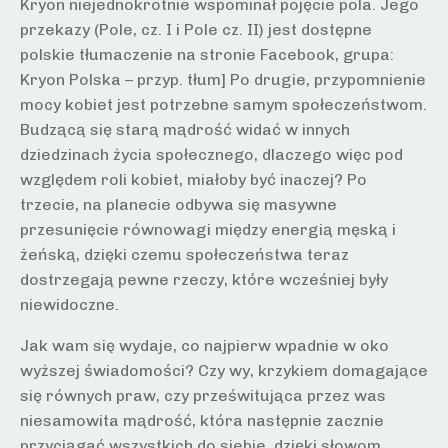
Kryon niejednokrotnie wspominał pojęcie pola. Jego
przekazy (Pole, cz. I i Pole cz. II) jest dostępne
polskie tłumaczenie na stronie Facebook, grupa:
Kryon Polska – przyp. tłum] Po drugie, przypomnienie
mocy kobiet jest potrzebne samym społeczeństwom.
Budzącą się starą mądrość widać w innych
dziedzinach życia społecznego, dlaczego więc pod
względem roli kobiet, miałoby być inaczej? Po
trzecie, na planecie odbywa się masywne
przesunięcie równowagi między energią męską i
żeńską, dzięki czemu społeczeństwa teraz
dostrzegają pewne rzeczy, które wcześniej były
niewidoczne.
Jak wam się wydaje, co najpierw wpadnie w oko
wyższej świadomości? Czy wy, krzykiem domagające
się równych praw, czy prześwitująca przez was
niesamowita mądrość, która następnie zacznie
przyciągać wszystkich do siebie, dzięki słowom