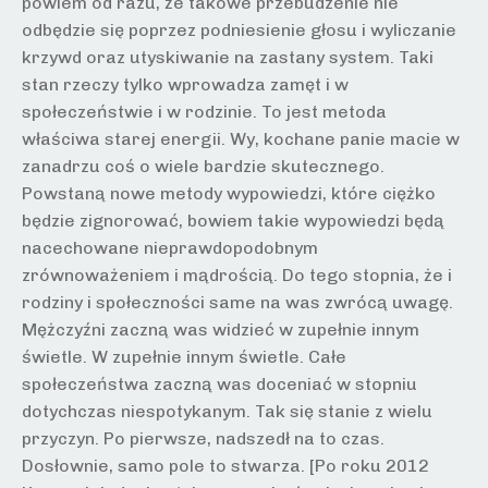
powiem od razu, że takowe przebudzenie nie
odbędzie się poprzez podniesienie głosu i wyliczanie
krzywd oraz utyskiwanie na zastany system. Taki
stan rzeczy tylko wprowadza zamęt i w
społeczeństwie i w rodzinie. To jest metoda
właściwa starej energii. Wy, kochane panie macie w
zanadrzu coś o wiele bardzie skutecznego.
Powstaną nowe metody wypowiedzi, które ciężko
będzie zignorować, bowiem takie wypowiedzi będą
nacechowane nieprawdopodobnym
zrównoważeniem i mądrością. Do tego stopnia, że i
rodziny i społeczności same na was zwrócą uwagę.
Mężczyźni zaczną was widzieć w zupełnie innym
świetle. W zupełnie innym świetle. Całe
społeczeństwa zaczną was doceniać w stopniu
dotychczas niespotykanym. Tak się stanie z wielu
przyczyn. Po pierwsze, nadszedł na to czas.
Dosłownie, samo pole to stwarza. [Po roku 2012