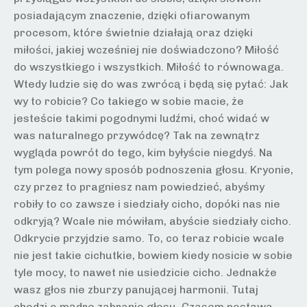
posiadającym znaczenie, dzięki ofiarowanym
procesom, które świetnie działają oraz dzięki
miłości, jakiej wcześniej nie doświadczono? Miłość
do wszystkiego i wszystkich. Miłość to równowaga.
Wtedy ludzie się do was zwrócą i będą się pytać: Jak
wy to robicie? Co takiego w sobie macie, że
jesteście takimi pogodnymi ludźmi, choć widać w
was naturalnego przywódcę? Tak na zewnątrz
wygląda powrót do tego, kim byłyście niegdyś. Na
tym polega nowy sposób podnoszenia głosu. Kryonie,
czy przez to pragniesz nam powiedzieć, abyśmy
robiły to co zawsze i siedziały cicho, dopóki nas nie
odkryją? Wcale nie mówiłam, abyście siedziały cicho.
Odkrycie przyjdzie samo. To, co teraz robicie wcale
nie jest takie cichutkie, bowiem kiedy nosicie w sobie
tyle mocy, to nawet nie usiedzicie cicho. Jednakże
wasz głos nie zburzy panującej harmonii. Tutaj
chodzi o mądre zabranie głosu. Czasem postawa,