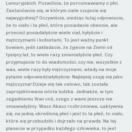
Lemuryjskich. Pozwólcie, że porozmawiamy o płci.
Zastanówcie się, w którym ciele czujecie się
najwygodniej? Oczywiście, siedząc tutaj odpowiecie,
że to ciało i ta płeć, które posiadacie obecnie, ale
przecież posiadałyście wiele ciał, byłyście i
mężczyznami i kobietami. To jest ważny punkt
bowiem, jeśli zakładacie, że żyjecie na Ziemi od
tysięcy lat, to wiele razy zmieniałyście płeć. Czy
przyjmujecie to do wiadomości, czy nie, wszystkie z
was, wiele razy były mężczyznami, wtedy na moje
pytanie odpowiedziałybyście: Najlepiej czuję się jako
mężczyzna! Dzieje się tak celowo, tak została
zaprojektowana istota ludzka. Jednakże, w tym
zagadnieniu tkwi coś, czego z wami jeszcze nie
omawiałyśmy. Wasz Akasz rozbrzmiewa, uaktywnia
się, na jedną określoną płeć i jest to ta płeć, to ciało,
które się przebudziło i dojrzało na prawdę. Na tej
planecie w przypadku każdego człowieka, to jest