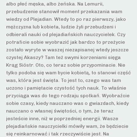
albo płeć męska, albo żeńska. Na Lemurii,
przebudzenie stanowił moment przekazania wam
wiedzy od Plejadian. Wtedy to po raz pierwszy, jako
mężczyzna lub kobieta, ludzie żyli przebudzeni i
odbierali nauki od plejadiańskich nauczycielek. Czy
potraficie sobie wyobrazić jak bardzo to przeżycie
zostało wyryte w waszej niezapisanej wtedy jeszcze
czystej Akaszy? Tam też swymi korzeniami sięga
Krąg Sióstr. Oto, co teraz sobie przypominacie. Nie
tylko podoba się wam bycie kobietą, to stanowi część
was, która jest święta. To jest to, czego was tam
uczono i pamiętacie czystość tych nauk. To właśnie
przyciąga was do tego rodzaju spotkań. Wyobraźcie
sobie czasy, kiedy nauczano was o gwiazdach, kiedy
nauczano o własnej świętości, o tym, że teraz
jesteście inne, niż w poprzedniej energii. Wasze
plejadiańskie nauczycielki mówiły wam, że będziecie
się reinkarnować i tak rzeczywiście jest. Na