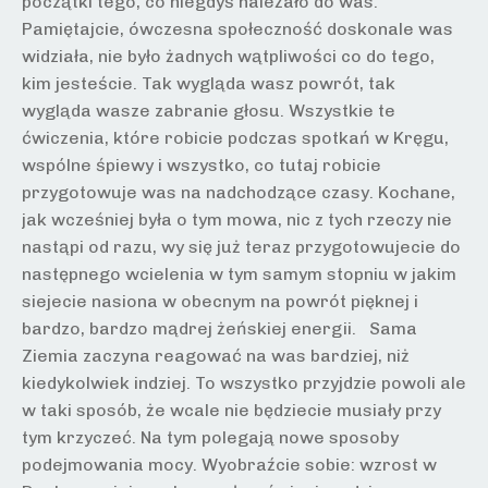
początki tego, co niegdyś należało do was.
Pamiętajcie, ówczesna społeczność doskonale was
widziała, nie było żadnych wątpliwości co do tego,
kim jesteście. Tak wygląda wasz powrót, tak
wygląda wasze zabranie głosu. Wszystkie te
ćwiczenia, które robicie podczas spotkań w Kręgu,
wspólne śpiewy i wszystko, co tutaj robicie
przygotowuje was na nadchodzące czasy. Kochane,
jak wcześniej była o tym mowa, nic z tych rzeczy nie
nastąpi od razu, wy się już teraz przygotowujecie do
następnego wcielenia w tym samym stopniu w jakim
siejecie nasiona w obecnym na powrót pięknej i
bardzo, bardzo mądrej żeńskiej energii. Sama
Ziemia zaczyna reagować na was bardziej, niż
kiedykolwiek indziej. To wszystko przyjdzie powoli ale
w taki sposób, że wcale nie będziecie musiały przy
tym krzyczeć. Na tym polegają nowe sposoby
podejmowania mocy. Wyobraźcie sobie: wzrost w