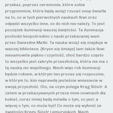
przekaz, poprzez ceremonie, które sobie
przypomnicie, które będą wciąż rzucać snop światła
na to, co w tych pierwotnych naukach tkwi oraz
odpędzi wszystko inne, co do nich nie należy. To jest
początek iluminacji waszej świętości. Ta iluminacja
pochodzi bezpośrednio z nauki przekazanej wam
przez Gwiezdne Matki. Ta nauka wciąż się znajduje w
waszej bibliotece. [Kryon się śmieje] tam także tkwi
niesamowite piękno i czystość, choć bardzo często
to wszystko jest zakryte przeszłością, która nie ma z
tą nauką nic wspólnego. Niech więc rok iluminacji
będzie rokiem, w którym ten proces się rozpocznie,
w którym to, kim naprawdę jesteście wniesiecie w
swoją przyszłość. Oto, na czym polega Krąg Sióstr. A
zatem w przekazywanych przeze mnie nowinach dla
kobiet, coraz mniej będą mówiła o tym, co jest, a
więcej o tym, co może być! Co może się wyłonić ze
świętości Kręgu Sióstr Lemuryjskich. Niech