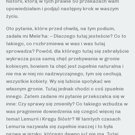
historii, którą w tych prawie 50 przekazach wam
opowiedziałam i podjąć następny krok w waszym
życiu.
Oto pytanie, które przed chwilą, na tym podium,
zadała mi Mele’ha: – Dlaczego tutaj jesteście? Co to
takiego, co rozbrzmiewa w was i was tutaj
sprowadza? Powód, dla którego tutaj się zebrałyście
wykracza poza samą chęć przebywania w gronie
kobiecym, bowiem ta chęć jest zupełnie naturalna i
nie ma w niej nic nadzwyczajnego, tym się cechują
wszystkie kobiety. Wy się lubicie spotykać we
własnym gronie. Tutaj jednak chodzi o coś zpuełnie
innego. Zatem zadane mi pytanie przekszałca się w
inne: Czy sprawy się zmieniły? Co takiego wzbudza w
was pragnienie dowiedzenia się czegoć więcej na
temat Lemurii i Kręgu Sióstr? W tamtych czasach
Lemuria nazywała się zupełnie inaczej i to była
nazwa w języku, którego dawno już nie ma. Tutaj