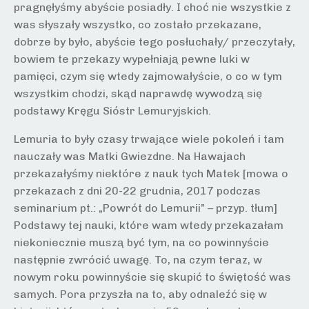
pragnęłyśmy abyście posiadły. I choć nie wszystkie z
was słyszały wszystko, co zostało przekazane,
dobrze by było, abyście tego posłuchały/ przeczytały,
bowiem te przekazy wypełniają pewne luki w
pamięci, czym się wtedy zajmowałyście, o co w tym
wszystkim chodzi, skąd naprawdę wywodzą się
podstawy Kręgu Sióstr Lemuryjskich.
Lemuria to były czasy trwające wiele pokoleń i tam
nauczały was Matki Gwiezdne. Na Hawajach
przekazałyśmy niektóre z nauk tych Matek [mowa o
przekazach z dni 20-22 grudnia, 2017 podczas
seminarium pt.: „Powrót do Lemurii” – przyp. tłum]
Podstawy tej nauki, które wam wtedy przekazałam
niekoniecznie muszą być tym, na co powinnyście
następnie zwrócić uwagę. To, na czym teraz, w
nowym roku powinnyście się skupić to świętość was
samych. Pora przyszła na to, aby odnaleźć się w