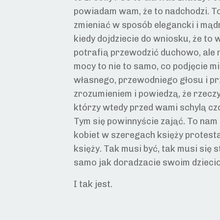
powiadam wam, że to nadchodzi. To
zmieniać w sposób elegancki i mąd
kiedy dojdziecie do wniosku, że to 
potrafią przewodzić duchowo, ale n
mocy to nie to samo, co podjęcie mi
własnego, przewodniego głosu i pr
zrozumieniem i powiedzą, że rzecz
którzy wtedy przed wami schylą czo
Tym się powinnyście zająć. To nam
kobiet w szeregach księży protest
księży. Tak musi być, tak musi się
samo jak doradzacie swoim dzieciom
I tak jest.