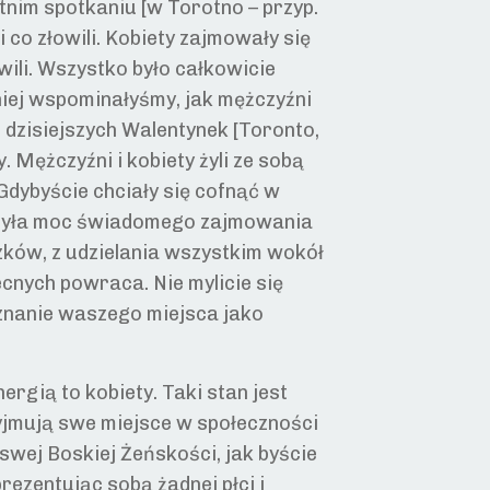
tnim spotkaniu [w Torotno – przyp.
co złowili. Kobiety zajmowały się
owili. Wszystko było całkowicie
niej wspominałyśmy, jak mężczyźni
 dzisiejszych Walentynek [Toronto,
 Mężczyźni i kobiety żyli ze sobą
dybyście chciały się cofnąć w
 była moc świadomego zajmowania
ków, z udzielania wszystkim wokół
nych powraca. Nie mylicie się
uznanie waszego miejsca jako
rgią to kobiety. Taki stan jest
rzyjmują swe miejsce w społeczności
swej Boskiej Żeńskości, jak byście
rezentując sobą żadnej płci i