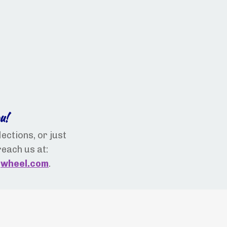
u!
ections, or just
reach us at:
gwheel.com
.