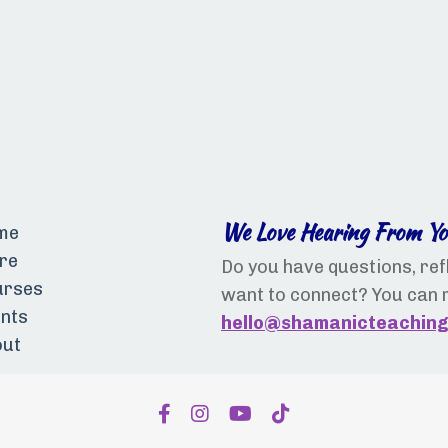
We Love Hearing From Yo
me
re
Do you have questions, refl
urses
want to connect? You can 
nts
hello@shamanicteachin
out