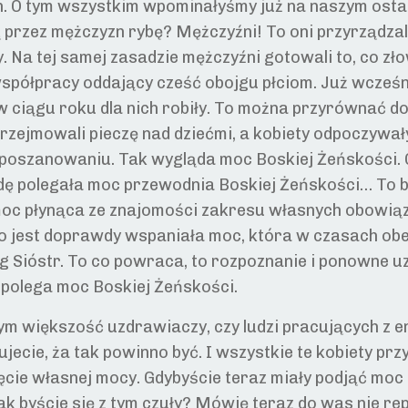
ch. O tym wszystkim wpominałyśmy już na naszym osta
przez mężczyzn rybę? Mężczyźni! To oni przyrządzali 
ły. Na tej samej zasadzie mężczyźni gotowali to, co zł
 współpracy oddający cześć obojgu płciom. Już wcześ
w ciągu roku dla nich robiły. To można przyrównać do
rzejmowali pieczę nad dziećmi, a kobiety odpoczywały.
oszanowaniu. Tak wygląda moc Boskiej Żeńskości. G
wdę polegała moc przewodnia Boskiej Żeńskości… To
moc płynąca ze znajomości zakresu własnych obowiąz
 jest doprawdy wspaniała moc, która w czasach obec
g Sióstr. To co powraca, to rozpoznanie i ponowne 
polega moc Boskiej Żeńskości.
m większość uzdrawiaczy, czy ludzi pracujących z ene
zujecie, ża tak powinno być. I wszystkie te kobiety p
ęcie własnej mocy. Gdybyście teraz miały podjąć moc 
ak byście się z tym czuły? Mówię teraz do was nie rep