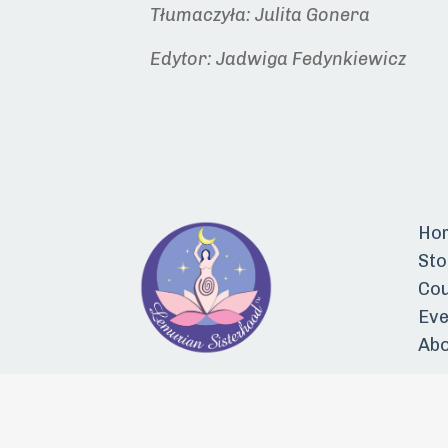
Tłumaczyła: Julita Gonera
Edytor: Jadwiga Fedynkiewicz
Ho
Sto
Co
Eve
Ab