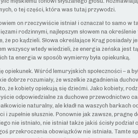
zmylić męskiemu tonowi słyszanego głosu. Rozmawiają
h, o tej części, która was tutaj przywodzi.
wiem on rzeczywiście istniał i oznaczał to samo w t
ęzami rodzinnymi, najlepszym słowem na określenie te
le, że po kądzieli. Słowa określające Krąg posiadały j
m wszyscy wtedy wiedzieli, że energia żeńska jest t
nich ta energia w sposób wymierny była opiekunką.
ę opiekunek. Wśród lemuryjskich społeczności – a by
e dobrze rozumiały, że wszelkie zagadnienia duchowe
o, że kobiety opiekują się dziećmi. Jako kobiety, rodzi
yście odpowiedzialne za duchowe przewodnictwo całe
 całkowicie naturalny, ale kładł na waszych barkach 
 i zupełnie słusznie. Ponownie jak zawsze, pragnę do
iego nie istniało, nie istniał także jakiś ścisły podzia
goś przekroczenia obowiązków nie istniała. Tamte sp