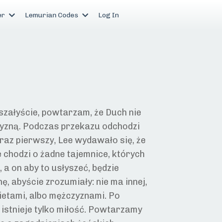
er
Lemurian Codes
Log In
szałyście, powtarzam, że Duch nie
czyzną. Podczas przekazu odchodzi
raz pierwszy, Lee wydawało się, że
 chodzi o żadne tajemnice, których
a on aby to usłyszeć, będzie
ę, abyście zrozumiały: nie ma innej,
ietami, albo mężczyznami. Po
, istnieje tylko miłość. Powtarzamy