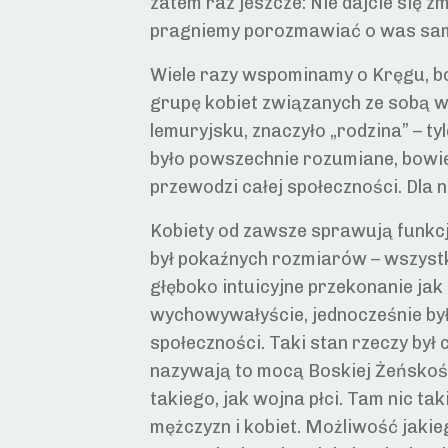
zatem raz jeszcze: Nie dajcie się 
pragniemy porozmawiać o was samyc
Wiele razy wspominamy o Kręgu, bo
grupę kobiet związanych ze sobą wi
lemuryjsku, znaczyło „rodzina” – ty
było powszechnie rozumiane, bowie
przewodzi całej społeczności. Dla 
Kobiety od zawsze sprawują funkcj
był pokaźnych rozmiarów – wszystki
głęboko intuicyjne przekonanie jak t
wychowywałyście, jednocześnie był
społeczności. Taki stan rzeczy był
nazywają to mocą Boskiej Żeńskości
takiego, jak wojna płci. Tam nic tak
mężczyzn i kobiet. Możliwość jakie