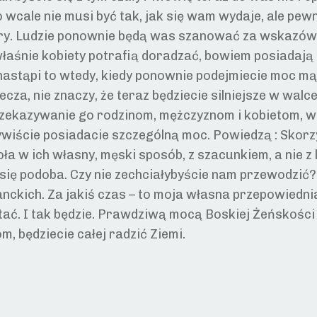
 wcale nie musi być tak, jak się wam wydaje, ale pew
ry. Ludzie ponownie będą was szanować za wskazówki 
właśnie kobiety potrafią doradzać, bowiem posiadają le
astąpi to wtedy, kiedy ponownie podejmiecie moc mąd
ecza, nie znaczy, że teraz będziecie silniejsze w wal
zekazywanie go rodzinom, mężczyznom i kobietom, w
ywiście posiadacie szczególną moc. Powiedzą : Skorz
ła w ich własny, męski sposób, z szacunkiem, a nie 
 się podoba. Czy nie zechciałybyście nam przewodzić
anckich. Za jakiś czas – to moja własna przepowiedn
 stać. I tak będzie. Prawdziwą mocą Boskiej Żeńskośc
, będziecie całej radzić Ziemi.