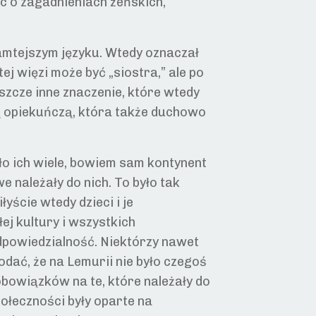
c o zagadnieniach żeńskich,
amtejszym języku. Wtedy oznaczał
j więzi może być „siostra,” ale po
eszcze inne znaczenie, które wtedy
ą opiekuńczą, która także duchowo
ło ich wiele, bowiem sam kontynent
 należały do nich. To było tak
łyście wtedy dzieci i je
j kultury i wszystkich
odpowiedzialność. Niektórzy nawet
dać, że na Lemurii nie było czegoś
ł obowiązków na te, które należały do
ołeczności były oparte na