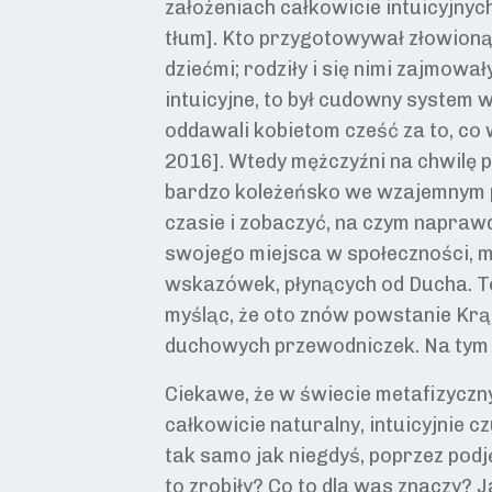
założeniach całkowicie intuicyjny
tłum]. Kto przygotowywał złowioną 
dziećmi; rodziły i się nimi zajmowa
intuicyjne, to był cudowny system
oddawali kobietom cześć za to, co 
2016]. Wtedy mężczyźni na chwilę p
bardzo koleżeńsko we wzajemnym p
czasie i zobaczyć, na czym napra
swojego miejsca w społeczności, 
wskazówek, płynących od Ducha. To
myśląc, że oto znów powstanie Krą
duchowych przewodniczek. Na tym 
Ciekawe, że w świecie metafizyczny
całkowicie naturalny, intuicyjnie c
tak samo jak niegdyś, poprzez podj
to zrobiły? Co to dla was znaczy? J