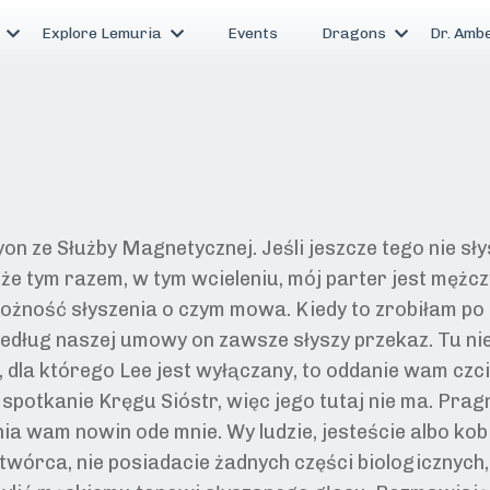
s
Explore Lemuria
Events
Dragons
Dr. Amb
n ze Służby Magnetycznej. Jeśli jeszcze tego nie sły
a, że tym razem, w tym wcieleniu, mój parter jest męż
możność słyszenia o czym mowa. Kiedy to zrobiłam po 
według naszej umowy on zawsze słyszy przekaz. Tu nie
dla którego Lee jest wyłączany, to oddanie wam czci, 
spotkanie Kręgu Sióstr, więc jego tutaj nie ma. Pragn
ia wam nowin ode mnie. Wy ludzie, jesteście albo kob
 Stwórca, nie posiadacie żadnych części biologicznych